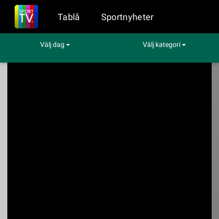
Tablå
Sportnyheter
Välj dag
Välj kategori
Sport på TV
Fotboll
Superettan: Värnamo - Örebro
Superettan:
Värnamo - Örebro