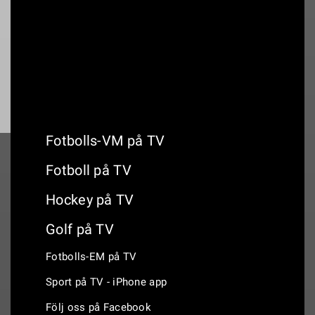
05:45
Nyhetsmorgon
Fotbolls-VM på TV
Fotboll på TV
Hockey på TV
Golf på TV
Fotbolls-EM på TV
Sport på TV - iPhone app
Följ oss på Facebook