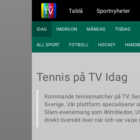
Tablå
Sportnyheter
IDAG
IMORGON
MÅNDAG
TISDAG
ALL SPORT
FOTBOLL
HOCKEY
HANDB
Tennis på TV Idag
Kommande tennismatcher på TV. Sedan 
Sverige. Vår plattform specialiserar 
Slam-evenemang som Wimbledon, US O
direkt översikt över när och var varje m