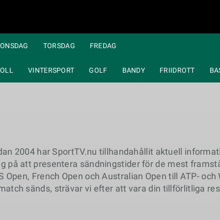
ONSDAG
TORSDAG
FREDAG
OLL
VINTERSPORT
GOLF
BANDY
FRIIDROTT
BA
2004 har SportTV.nu tillhandahållit aktuell informati
sig på att presentera sändningstider för de mest frams
pen, French Open och Australian Open till ATP- och 
atch sänds, strävar vi efter att vara din tillförlitliga res