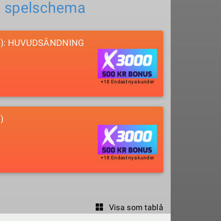
& spelschema
0): HUVUDSÄNDNING
+18 Endast nya kunder
)
+18 Endast nya kunder
Visa som tablå