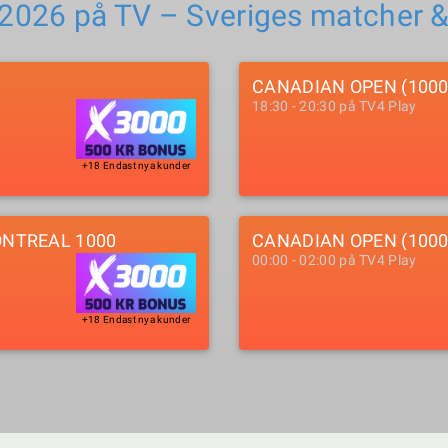
 2026 på TV – Sveriges matcher 
CANADIAN OPEN (100
18:30 - 20:30 på TV4 Play
+18 Endast nya kunder
ONTREAL 1000
CANADIAN OPEN (1000
00:00 - 02:00 på TV4 Play
+18 Endast nya kunder