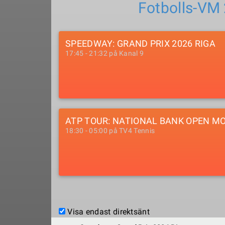
Fotbolls-VM
SPEEDWAY: GRAND PRIX 2026 RIGA
17:45 - 21:32 på Kanal 9
ATP TOUR: NATIONAL BANK OPEN M
18:30 - 05:00 på TV4 Tennis
Visa endast direktsänt