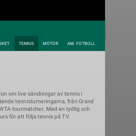
SKET
TENNIS
MOTOR
AM. FOTBOLL
on om live-sändningar av tennis i
tående tennisturneringarna, från Grand
WTA-tourmatcher. Med en tydlig och
urs för att följa tennis på TV.