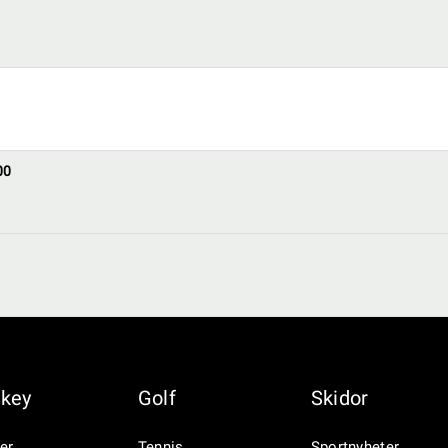
00
key
Golf
Skidor
er
Tennis
Sportnyheter