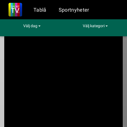
Tablå
Sportnyheter
Välj dag
Välj kategori
Sport på TV
Motor
ADAC 24h Nürburgring
ADAC 24h
Nürburgring