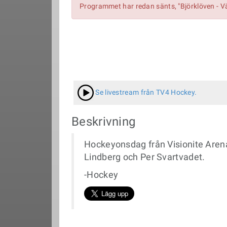
Programmet har redan sänts, "Björklöven - V
Se livestream från TV4 Hockey.
Beskrivning
Hockeyonsdag från Visionite Arena
Lindberg och Per Svartvadet.
-Hockey