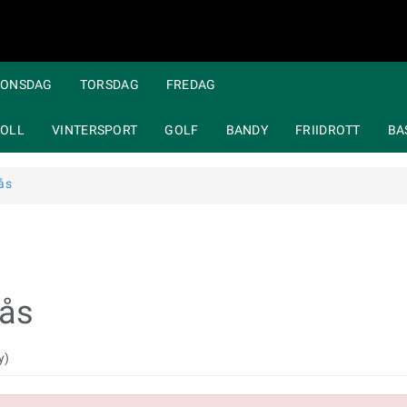
ONSDAG
TORSDAG
FREDAG
OLL
VINTERSPORT
GOLF
BANDY
FRIIDROTT
BA
ås
rås
y)