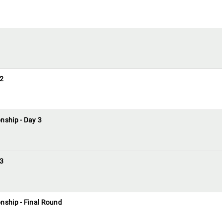
 2
nship - Day 3
 3
nship - Final Round