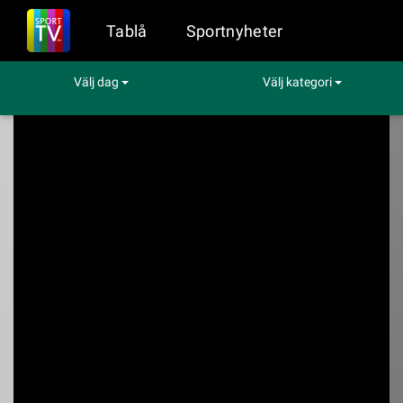
Tablå
Sportnyheter
Välj dag
Välj kategori
Sport på TV
Hockey
Ottawa - Dallas
Ottawa - Dallas
Viaplay kl. 01:05 - 03:05 den 12 nov (Hockey)