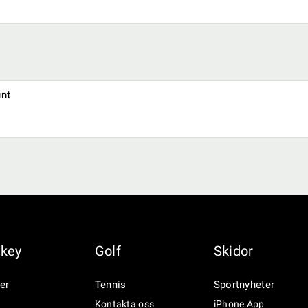
unt
key
Golf
Skidor
er
Tennis
Sportnyheter
Kontakta oss
iPhone App