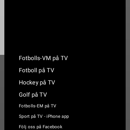
08:00
Snooker: China Open
Fotbolls-VM på TV
Fotboll på TV
Hockey på TV
Golf på TV
Fotbolls-EM på TV
Sport på TV - iPhone app
Följ oss på Facebook