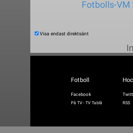
Fotbolls-VM
Visa endast direktsänt
I
Fotboll
Hoc
Facebook
Twitt
På TV - TV Tablå
RSS