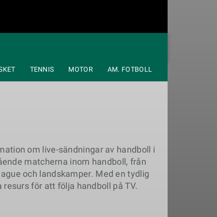
SKET
TENNIS
MOTOR
AM. FOTBOLL
ation om live-sändningar av handboll i
stående matcherna inom handboll, från
eague och landskamper. Med en tydlig
a resurs för att följa handboll på TV.