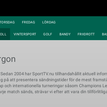
TORSDAG
FREDAG
LÖRDAG
OLL
VINTERSPORT
GOLF
BANDY
FRIIDROTT
BA
rgon
an 2004 har SportTV.nu tillhandahållit aktuell inform
 sig på att presentera sändningstider för de mest fram
kap och internationella turneringar såsom Champions L
je match sänds, strävar vi efter att vara din tillförlitlig