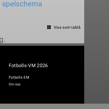
& spelschema
Visa som tablå
g.
Fotbolls-VM 2026
Fotbolls EM
Om oss