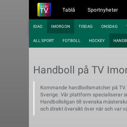
Tablå
Sportnyheter
IDAG
IMORGON
TISDAG
ONSDAG
ALL SPORT
FOTBOLL
HOCKEY
HANDB
Handboll på TV Imo
Kommande handbollsmatcher på TV. Sed
Sverige. Vår plattform specialiserar
Handbollsligan till svenska mästers
och direkt översikt över när och var var