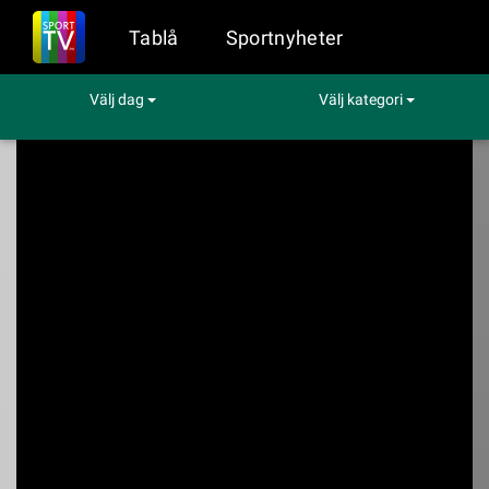
Tablå
Sportnyheter
Välj dag
Välj kategori
Sport på TV
Tennis
Libéma Open (250): kvartsfinaler
Libéma Open (250):
kvartsfinaler