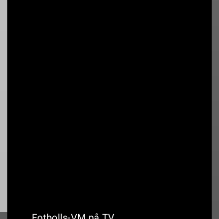
00:00
Canadian Open (1000)
18:30
ATP TOUR: National Bank Open
Montreal 1000
18:30
Canadian Open (1000):
huvudsändning
Fotbolls-VM på TV