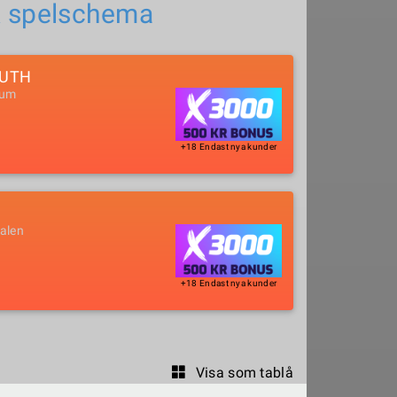
& spelschema
OUTH
ium
+18 Endast nya kunder
alen
+18 Endast nya kunder
Visa som tablå