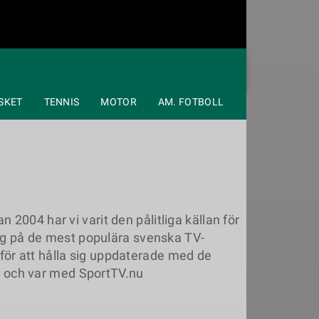
SKET
TENNIS
MOTOR
AM. FOTBOLL
 2004 har vi varit den pålitliga källan för
ng på de mest populära svenska TV-
 för att hålla sig uppdaterade med de
r och var med SportTV.nu