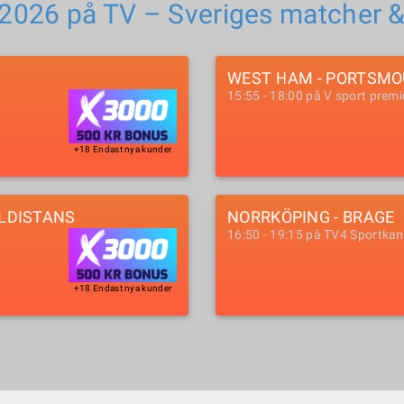
 2026 på TV – Sveriges matcher 
WEST HAM - PORTSM
15:55 - 18:00 på V sport prem
+18 Endast nya kunder
ELDISTANS
NORRKÖPING - BRAGE
16:50 - 19:15 på TV4 Sportkan
+18 Endast nya kunder