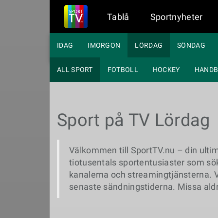
Tablå
Sportnyheter
IDAG
IMORGON
LÖRDAG
SÖNDAG
ALL SPORT
FOTBOLL
HOCKEY
HANDB
Sport på TV Lördag
Välkommen till SportTV.nu – din ultima
tiotusentals sportentusiaster som s
kanalerna och streamingtjänsterna. Va
senaste sändningstiderna. Missa ald