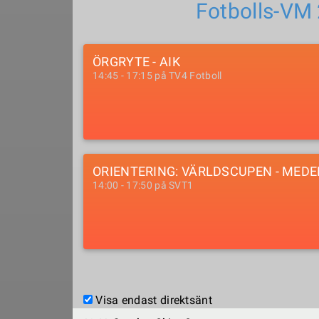
Fotbolls-VM
ÖRGRYTE - AIK
14:45 - 17:15 på TV4 Fotboll
ORIENTERING: VÄRLDSCUPEN - MED
14:00 - 17:50 på SVT1
Visa endast direktsänt