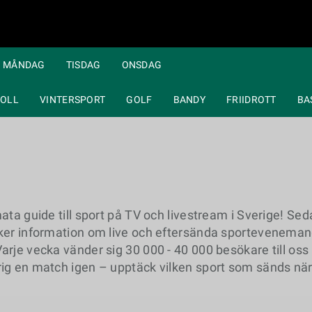
MÅNDAG
TISDAG
ONSDAG
OLL
VINTERSPORT
GOLF
BANDY
FRIIDROTT
BA
ta guide till sport på TV och livestream i Sverige! Sedan
öker information om live och eftersända sportevenema
rje vecka vänder sig 30 000 - 40 000 besökare till oss
rig en match igen – upptäck vilken sport som sänds nä