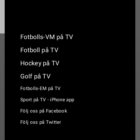
Fotbolls-VM på TV
Fotboll på TV
Hockey på TV
Golf på TV
Fotbolls-EM på TV
Sport på TV - iPhone app
Följ oss på Facebook
Följ oss på Twitter