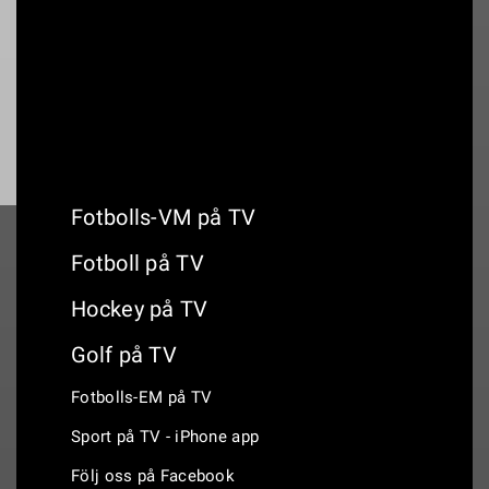
17:00
Bollklubben
Fotbolls-VM på TV
Fotboll på TV
Hockey på TV
Golf på TV
Fotbolls-EM på TV
Sport på TV - iPhone app
Följ oss på Facebook