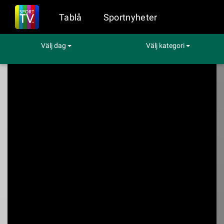
Tablå
Sportnyheter
Välj dag
Välj kategori
Sport på TV
Fotboll
Nederländerna - Algeriet
Nederländerna -
Algeriet