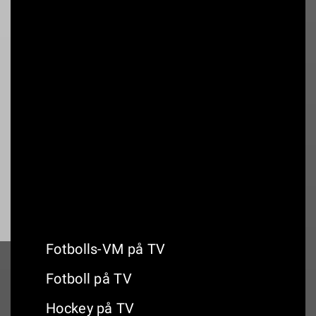
22:40
Ekonominyheterna
22:55
TV4 Vädret
05:45
Nyhetsmorgon
Fotbolls-VM på TV
Fotboll på TV
Hockey på TV