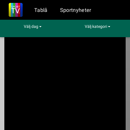
Tablå
Sportnyheter
Välj dag
Välj kategori
Sport på TV
Okategoriserat
Ridsport: Världscupen - Verona
Ridsport:
Världscupen -