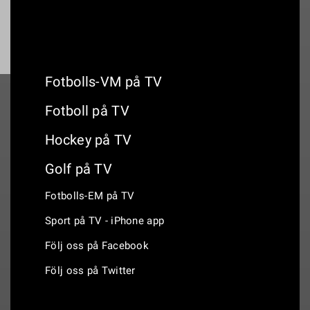
Fotbolls-VM på TV
Fotboll på TV
Hockey på TV
Golf på TV
Fotbolls-EM på TV
Sport på TV - iPhone app
Följ oss på Facebook
Följ oss på Twitter