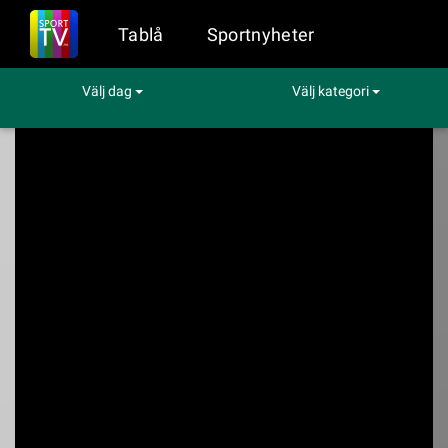
Tablå
Sportnyheter
Välj dag
Välj kategori
Sport på TV
Fotboll
Sporting Gijon - Mirandes
Sporting Gijon -
Mirandes