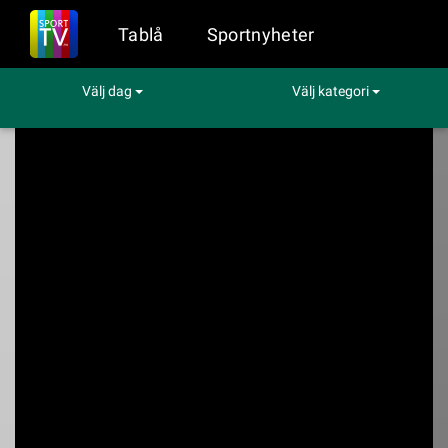
Tablå
Sportnyheter
Välj dag
Välj kategori
Sport på TV
Hockey
Ungern - Storbritannien
Ungern -
Storbritannien