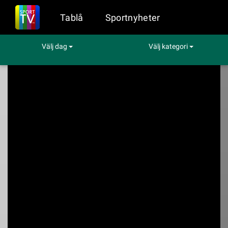
Tablå
Sportnyheter
Välj dag
Välj kategori
Sport på TV
Motor
Kataloniens Grand Prix
Kataloniens Grand
Prix