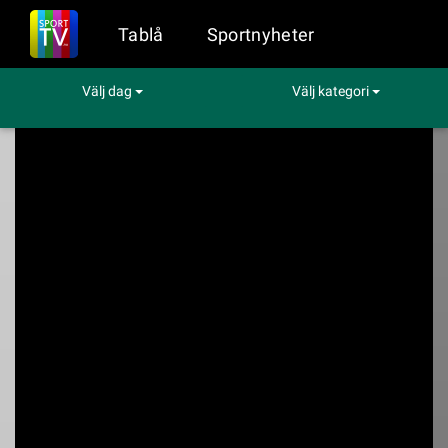
Tablå
Sportnyheter
Välj dag
Välj kategori
Sport på TV
Hockey
BIK Karlskoga - IF Björklöven
BIK Karlskoga - IF
Björklöven