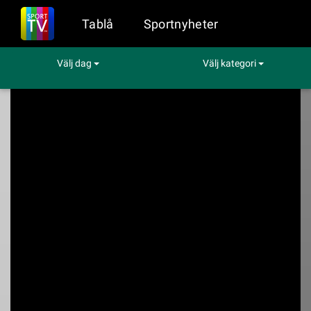
Tablå
Sportnyheter
Välj dag
Välj kategori
Sport på TV
Hockey
New Jersey - Montreal
New Jersey -
Montreal