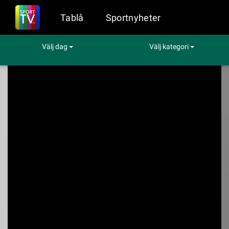
Tablå
Sportnyheter
Välj dag
Välj kategori
Sport på TV
Baltic Sea Darts Open
Baltic Sea Darts
Open