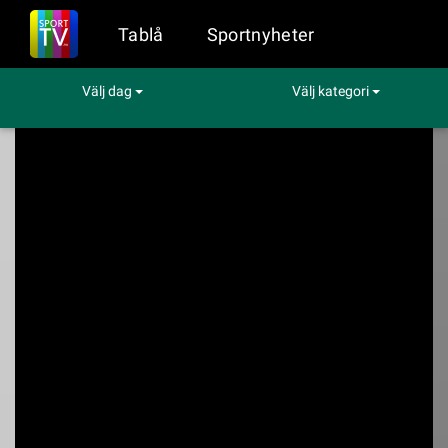
Tablå
Sportnyheter
Välj dag
Välj kategori
Sport på TV
Fotboll
Eskilstuna - Malmö FF
Eskilstuna - Malmö
FF