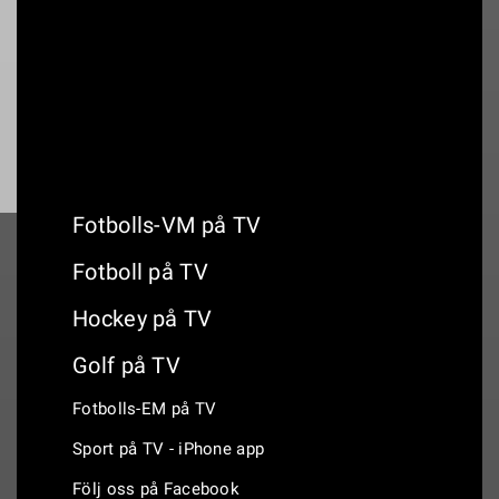
17:00
Bollklubben
Fotbolls-VM på TV
Fotboll på TV
Hockey på TV
Golf på TV
Fotbolls-EM på TV
Sport på TV - iPhone app
Följ oss på Facebook