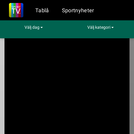
Tablå
Sportnyheter
Välj dag
Välj kategori
Sport på TV
Hockey
Färjestad - Skellefteå SM-slutspel kvartsfinal 2:7
Färjestad -
Skellefteå SM-