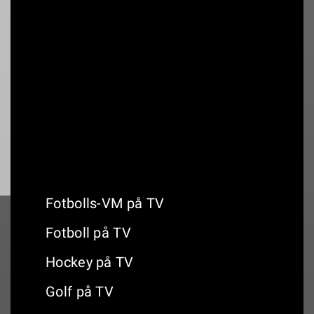
18:00
Malmö Redhawks - Växjö Lakers
18:00
HV71 - Frölunda HC
Fotbolls-VM på TV
Fotboll på TV
Hockey på TV
Golf på TV