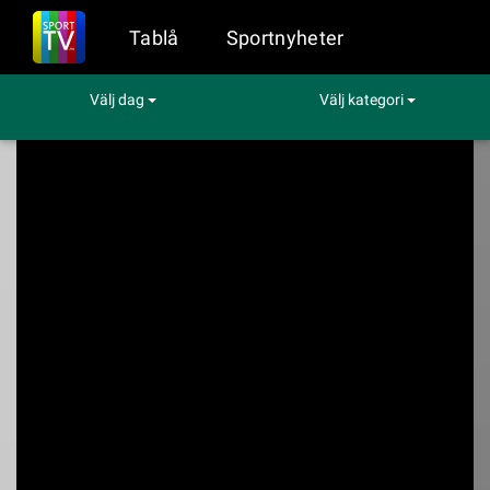
Tablå
Sportnyheter
Välj dag
Välj kategori
Sport på TV
Fotboll
FC Stockholm - IF Karlstad
FC Stockholm - IF
Karlstad