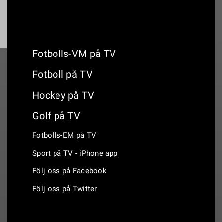
Fotbolls-VM på TV
Fotboll på TV
Hockey på TV
Golf på TV
Fotbolls-EM på TV
Sport på TV - iPhone app
Följ oss på Facebook
Följ oss på Twitter