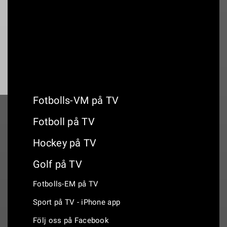
08:00
Snooker: China Open
Fotbolls-VM på TV
Fotboll på TV
Hockey på TV
Golf på TV
Fotbolls-EM på TV
Sport på TV - iPhone app
Följ oss på Facebook