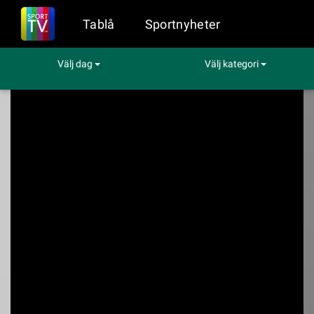
Tablå
Sportnyheter
Välj dag
Välj kategori
Sport på TV
Fotboll
GIF Sundsvall - Östers IF
GIF Sundsvall -
Östers IF