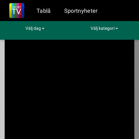
Tablå
Sportnyheter
Välj dag
Välj kategori
Sport på TV
Tennis
Grand Slam Wimbledon 2025, semifinaler
Grand Slam
Wimbledon 2025,