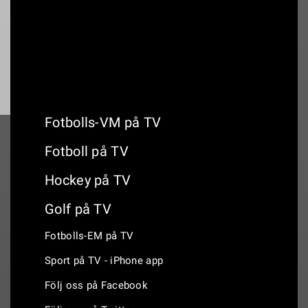
12:55
Heidenheim - Osnabrück
Fotbolls-VM på TV
Fotboll på TV
Hockey på TV
Golf på TV
Fotbolls-EM på TV
Sport på TV - iPhone app
Följ oss på Facebook