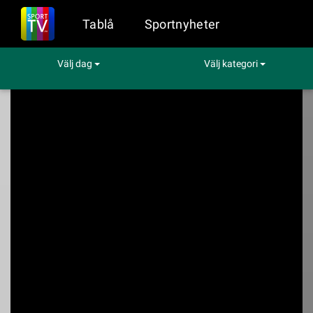
Tablå
Sportnyheter
Välj dag
Välj kategori
Sport på TV
Fotboll
Helsingborg - Varberg
Helsingborg -
Varberg