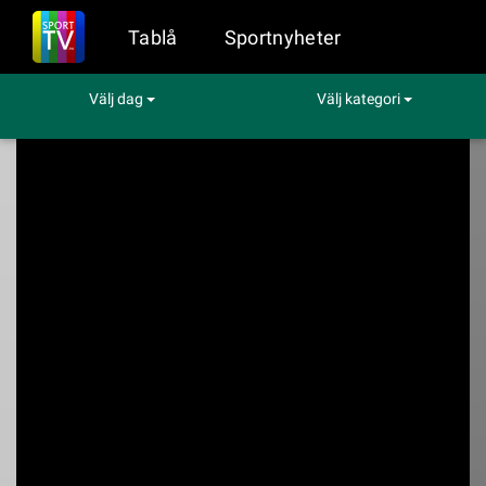
Tablå
Sportnyheter
Välj dag
Välj kategori
Sport på TV
Handboll
Holstein Kiel - Union Berlin
Holstein Kiel - Union
Berlin