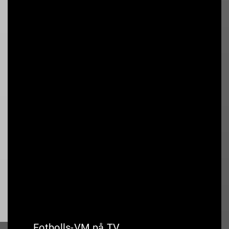
00:00
Canadian Open (1000)
18:30
ATP TOUR: National Bank Open
Montreal 1000
18:30
Canadian Open (1000):
huvudsändning
Fotbolls-VM på TV