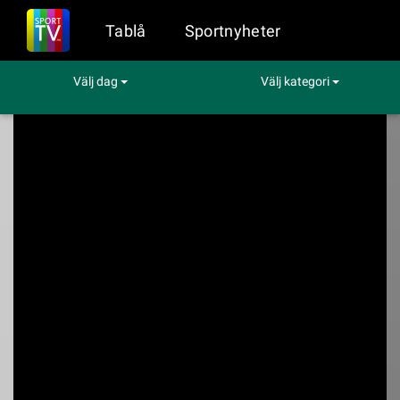
Tablå
Sportnyheter
Välj dag
Välj kategori
Sport på TV
Tennis
Argentina Open (250): kvartsfinaler
Argentina Open
(250): kvartsfinaler