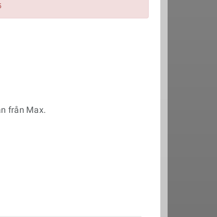
5
an från Max.