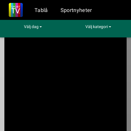
Tablå
Sportnyheter
Välj dag
Välj kategori
Sport på TV
Fotboll
IK Brage - Sandvikens IF
IK Brage -
Sandvikens IF