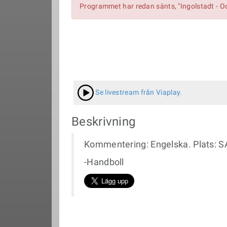
Programmet har redan sänts, "Ingolstadt - O
Se livestream från Viaplay.
Beskrivning
Kommentering: Engelska. Plats: 
-Handboll