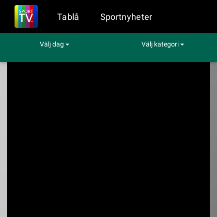
Tablå
Sportnyheter
Välj dag
Välj kategori
Sport på TV
Hockey
MoDo Hockey - Nybro Vikings IF
MoDo Hockey -
Nybro Vikings IF