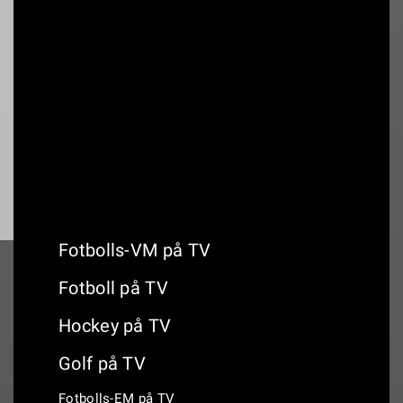
3
12:00
Danish Golf Championship - Final
Round
Fotbolls-VM på TV
Fotboll på TV
Hockey på TV
Golf på TV
Fotbolls-EM på TV