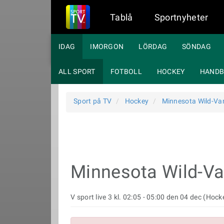
Tablå
Sportnyheter
IDAG
IMORGON
LÖRDAG
SÖNDAG
ALL SPORT
FOTBOLL
HOCKEY
HANDB
Sport på TV
Hockey
Minnesota Wild-Va
Minnesota Wild-V
V sport live 3 kl. 02:05 - 05:00 den 04 dec (Hock