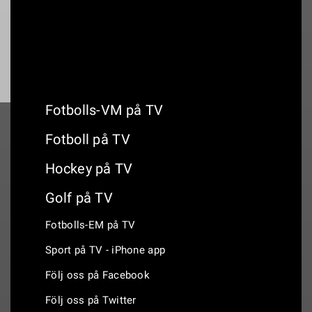
Fotbolls-VM på TV
Fotboll på TV
Hockey på TV
Golf på TV
Fotbolls-EM på TV
Sport på TV - iPhone app
Följ oss på Facebook
Följ oss på Twitter