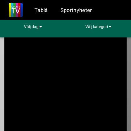
Tablå
Sportnyheter
Välj dag
Välj kategori
Sport på TV
Basket
Memphis - Oklahoma Playoffs
Memphis -
Oklahoma Playoffs