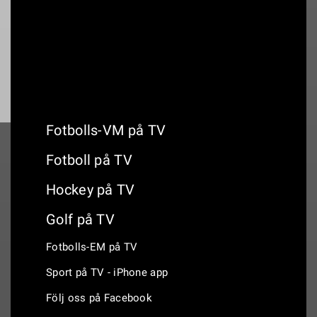
19:00
Landskrona BoIS - IK Oddevold
Fotbolls-VM på TV
Fotboll på TV
Hockey på TV
Golf på TV
Fotbolls-EM på TV
Sport på TV - iPhone app
Följ oss på Facebook