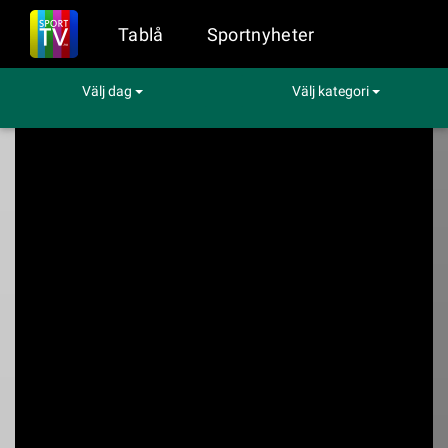
Tablå
Sportnyheter
Välj dag
Välj kategori
Sport på TV
Motor
Pirelli Emilia-Romagna Round
Pirelli Emilia-
Romagna Round