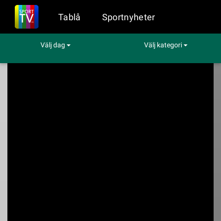
Tablå
Sportnyheter
Välj dag
Välj kategori
Sport på TV
Motor
Rally-VM: Monte Carlo
Rally-VM: Monte
Carlo