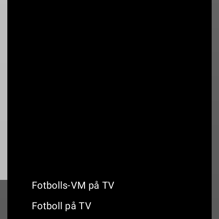
01:00
Portland GP - Kval
22:00
Portland GP - Race
16:30
Storbritanniens GP - Sprint Race
Fotbolls-VM på TV
Fotboll på TV