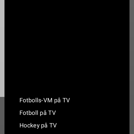
01:00
Portland GP - Kval
22:00
Portland GP - Race
16:30
Storbritanniens GP - Sprint Race
Fotbolls-VM på TV
Fotboll på TV
Hockey på TV