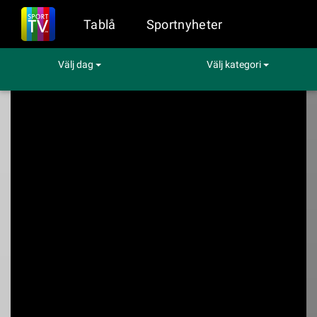
Tablå
Sportnyheter
Välj dag
Välj kategori
Sport på TV
Motor
San Marinos Grand Prix
San Marinos Grand
Prix