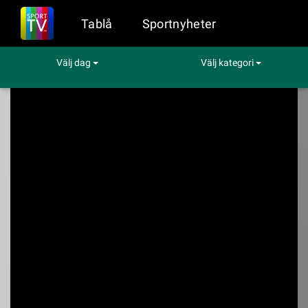
Tablå
Sportnyheter
Välj dag
Välj kategori
Sport på TV
Snooker VM VM i Sheffield
Snooker VM VM i
Sheffield