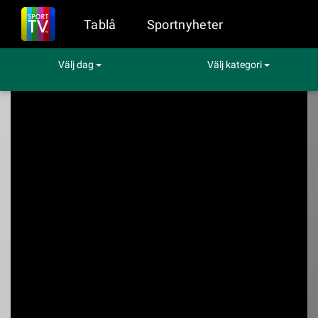
Tablå
Sportnyheter
Välj dag
Välj kategori
Sport på TV
Hockey
Storbritannien - USA
Storbritannien - USA
Viaplay kl. 12:10 - 14:10 den 17 maj (Hockey)