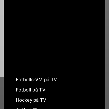
Kommentatorer: Chris Härenstam och
Mikaela Mässing.
-Handboll
Annons:
Kommande handboll på TV
Fotbolls-VM på TV
Fotboll på TV
Hockey på TV