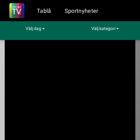
Tablå
Sportnyheter
Välj dag
Välj kategori
Sport på TV
Handboll
Sverige-Danmark
Sverige-Danmark
SVT1 kl. 15:50 - 17:45 den 22 nov (Handboll)